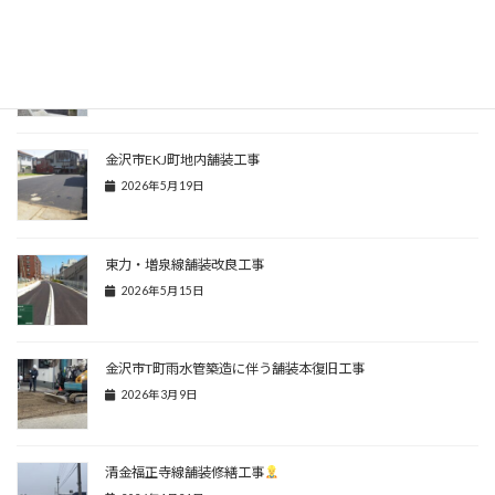
金沢市I町地内舗装工事
2026年6月14日
金沢市EKJ町地内舗装工事
2026年5月19日
東力・増泉線舗装改良工事
2026年5月15日
金沢市T町雨水管築造に伴う舗装本復旧工事
2026年3月9日
清金福正寺線舗装修繕工事